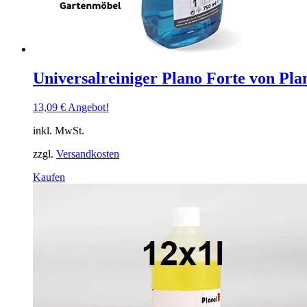
Universalreiniger Plano Forte von Plan
13,09
€
Angebot!
inkl. MwSt.
zzgl.
Versandkosten
Dieses
Kaufen
Produkt
weist
mehrere
Varianten
auf.
Die
Optionen
können
auf
der