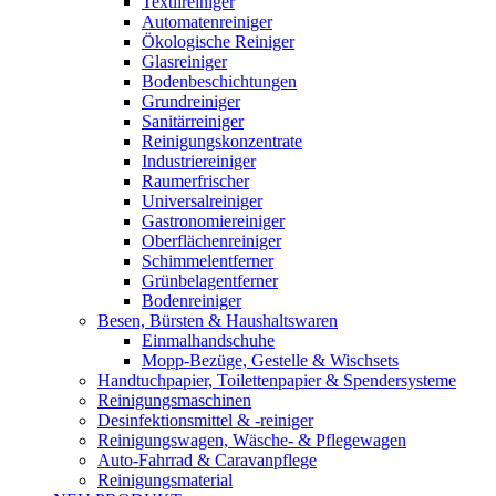
Textilreiniger
Automatenreiniger
Ökologische Reiniger
Glasreiniger
Bodenbeschichtungen
Grundreiniger
Sanitärreiniger
Reinigungskonzentrate
Industriereiniger
Raumerfrischer
Universalreiniger
Gastronomiereiniger
Oberflächenreiniger
Schimmelentferner
Grünbelagentferner
Bodenreiniger
Besen, Bürsten & Haushaltswaren
Einmalhandschuhe
Mopp-Bezüge, Gestelle & Wischsets
Handtuchpapier, Toilettenpapier & Spendersysteme
Reinigungsmaschinen
Desinfektionsmittel & -reiniger
Reinigungswagen, Wäsche- & Pflegewagen
Auto-Fahrrad & Caravanpflege
Reinigungsmaterial