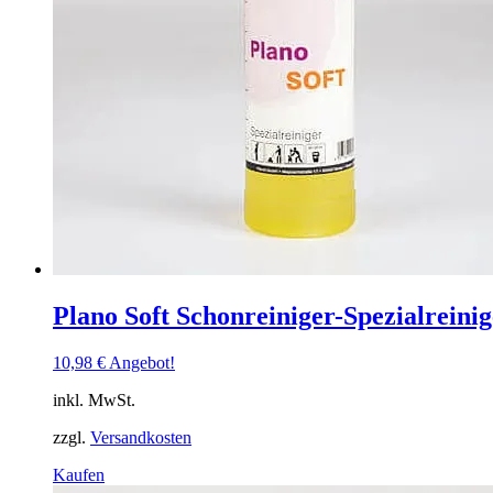
Produktseite
gewählt
werden
Plano Soft Schonreiniger-Spezialreinig
10,98
€
Angebot!
inkl. MwSt.
zzgl.
Versandkosten
Dieses
Kaufen