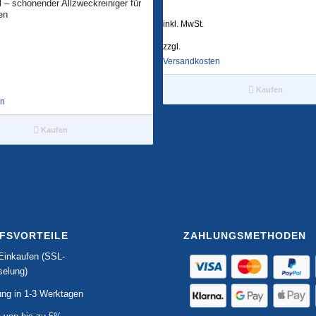
 – schonender Allzweckreiniger für
en
inkl. MwSt.
zzgl.
Versandkosten
Kaufen
en
Kaufen
FSVORTEILE
ZAHLUNGSMETHODEN
Einkaufen (SSL-
selung)
ung in 1-3 Werktagen