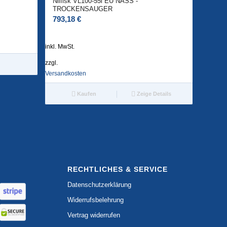
Nilfisk VL100-55l EU NASS -
TROCKENSAUGER
793,18
€
inkl. MwSt.
zzgl.
Versandkosten
Kaufen
Zeige Details
RECHTLICHES & SERVICE
Datenschutzerklärung
Widerrufsbelehrung
Vertrag widerrufen