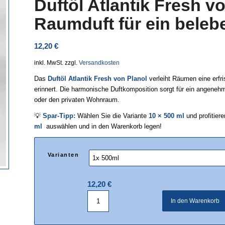
Duftöl Atlantik Fresh vo
Raumduft für ein bele
12,20
€
inkl. MwSt.
zzgl.
Versandkosten
Das
Duftöl Atlantik Fresh von Planol
verleiht Räumen eine erfri
erinnert. Die harmonische Duftkomposition sorgt für ein angene
oder den privaten Wohnraum.
💡
Spar-Tipp:
Wählen Sie die Variante
10 × 500 ml
und profitier
ml
auswählen und in den Warenkorb legen!
Varianten
12,20
€
In den Warenkorb