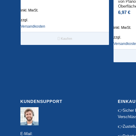
von Planol
Oberfläch
inkl. MwSt.
6,97
€
zzgl.
Versandkosten
inkl. MwSt.
zzgl.
Kaufen
Versandkost
KUNDENSUPPORT
EINKAU
👉Sicher 
Verschlüs
👉Zustell
E-Mail: