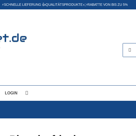
⚡️SCHNELLE LIEFERUNG 👍QUALITÄTSPRODUKTE 👉RABATTE VON BIS ZU 5%
LOGIN