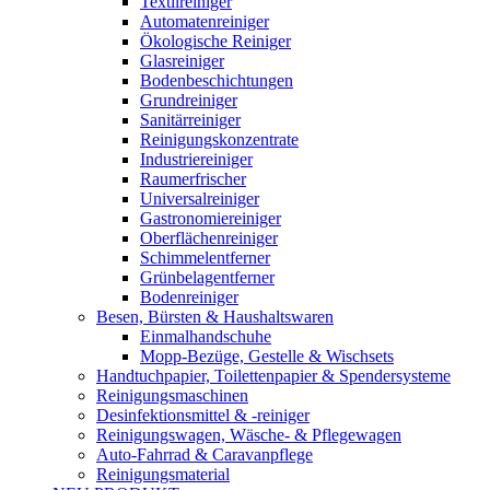
Textilreiniger
Automatenreiniger
Ökologische Reiniger
Glasreiniger
Bodenbeschichtungen
Grundreiniger
Sanitärreiniger
Reinigungskonzentrate
Industriereiniger
Raumerfrischer
Universalreiniger
Gastronomiereiniger
Oberflächenreiniger
Schimmelentferner
Grünbelagentferner
Bodenreiniger
Besen, Bürsten & Haushaltswaren
Einmalhandschuhe
Mopp-Bezüge, Gestelle & Wischsets
Handtuchpapier, Toilettenpapier & Spendersysteme
Reinigungsmaschinen
Desinfektionsmittel & -reiniger
Reinigungswagen, Wäsche- & Pflegewagen
Auto-Fahrrad & Caravanpflege
Reinigungsmaterial