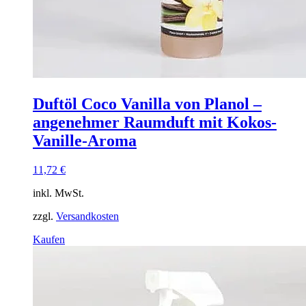
Duftöl Coco Vanilla von Planol –
angenehmer Raumduft mit Kokos-
Vanille-Aroma
11,72
€
inkl. MwSt.
zzgl.
Versandkosten
Dieses
Kaufen
Produkt
weist
mehrere
Varianten
auf.