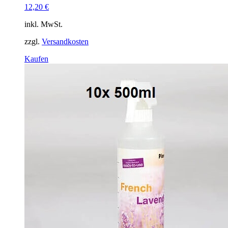
12,20
€
inkl. MwSt.
zzgl.
Versandkosten
Dieses
Kaufen
Produkt
weist
mehrere
Varianten
auf.
Die
Optionen
können
auf
der
Produktseite
gewählt
werden