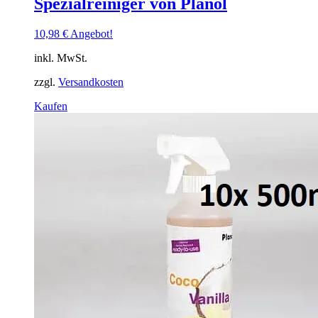
Spezialreiniger von Planol
10,98
€
Angebot!
inkl. MwSt.
zzgl.
Versandkosten
Dieses
Kaufen
Produkt
weist
mehrere
Varianten
auf.
Die
Optionen
können
auf
der
Produktseite
gewählt
werden