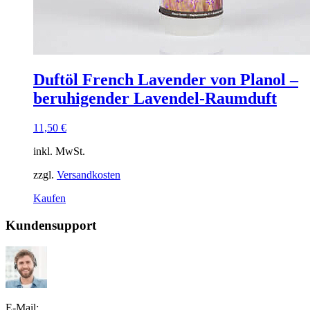
Duftöl French Lavender von Planol –
beruhigender Lavendel-Raumduft
11,50
€
inkl. MwSt.
zzgl.
Versandkosten
Dieses
Kaufen
Produkt
weist
Kundensupport
mehrere
Varianten
auf.
Die
Optionen
können
E-Mail:
auf