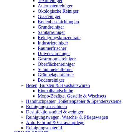
Textilreiniger
Automatenreiniger
Ökologische Reiniger
Glasreiniger
Bodenbeschichtungen
Grundreiniger
Sanitärreiniger
Reinigungskonzentrate
Industriereiniger
Raumerfrischer
Universalreiniger
Gastronomiereiniger
Oberflächenreiniger
Schimmelentferner
Grünbelagentferner
Bodenreiniger
Besen, Bürsten & Haushaltswaren
Einmalhandschuhe
Mopp-Bezüge, Gestelle & Wischsets
Handtuchpapier, Toilettenpapier & Spendersysteme
Reinigungsmaschinen
Desinfektionsmittel & -reiniger
Reinigungswagen, Wäsche- & Pflegewagen
Auto-Fahrrad & Caravanpflege
Reinigungsmaterial