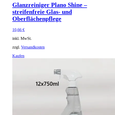
Glanzreiniger Plano Shine –
streifenfreie Glas- und
Oberflächenpflege
10,66
€
inkl. MwSt.
zzgl.
Versandkosten
Dieses
Kaufen
Produkt
weist
mehrere
Varianten
auf.
Die
Optionen
können
auf
der
Produktseite
gewählt