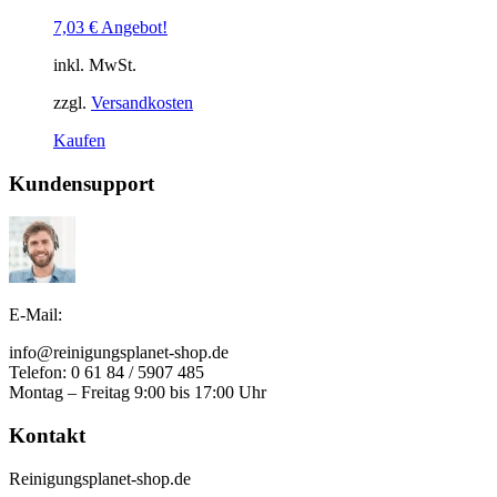
7,03
€
Angebot!
inkl. MwSt.
zzgl.
Versandkosten
Dieses
Kaufen
Produkt
weist
Kundensupport
mehrere
Varianten
auf.
Die
Optionen
können
E-Mail:
auf
der
info@reinigungsplanet-shop.de
Produktseite
Telefon: 0 61 84 / 5907 485
gewählt
Montag – Freitag 9:00 bis 17:00 Uhr
werden
Kontakt
Reinigungsplanet-shop.de