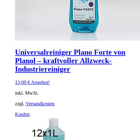
Universalreiniger Plano Forte von
Planol – kraftvoller Allzweck-
Industriereiniger
13,09
€
Angebot!
inkl. MwSt.
zzgl.
Versandkosten
Dieses
Kaufen
Produkt
weist
mehrere
Varianten