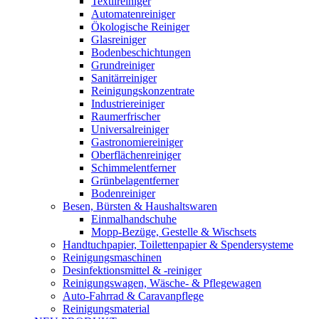
Textilreiniger
Automatenreiniger
Ökologische Reiniger
Glasreiniger
Bodenbeschichtungen
Grundreiniger
Sanitärreiniger
Reinigungskonzentrate
Industriereiniger
Raumerfrischer
Universalreiniger
Gastronomiereiniger
Oberflächenreiniger
Schimmelentferner
Grünbelagentferner
Bodenreiniger
Besen, Bürsten & Haushaltswaren
Einmalhandschuhe
Mopp-Bezüge, Gestelle & Wischsets
Handtuchpapier, Toilettenpapier & Spendersysteme
Reinigungsmaschinen
Desinfektionsmittel & -reiniger
Reinigungswagen, Wäsche- & Pflegewagen
Auto-Fahrrad & Caravanpflege
Reinigungsmaterial