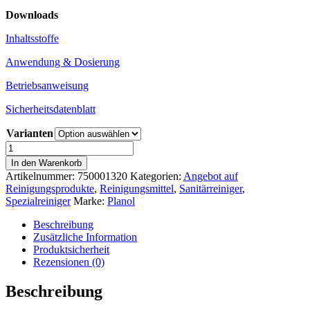
Downloads
Inhaltsstoffe
Anwendung & Dosierung
Betriebsanweisung
Sicherheitsdatenblatt
Varianten
Sanitärreiniger
Plano
In den Warenkorb
Flex
Artikelnummer:
750001320
Kategorien:
Angebot auf
Duo
Reinigungsprodukte
,
Reinigungsmittel
,
Sanitärreiniger
,
von
Spezialreiniger
Marke:
Planol
Planol
–
Beschreibung
kraftvoller
Zusätzliche Information
Duo-
Produktsicherheit
Reiniger
Rezensionen (0)
für
Sanitär
Beschreibung
und
Pflege