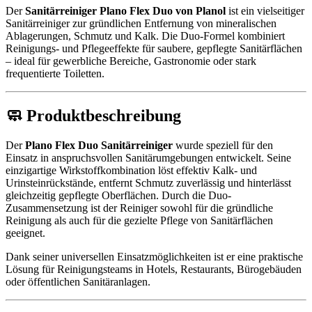
Der
Sanitärreiniger Plano Flex Duo von Planol
ist ein vielseitiger
Menge
Sanitärreiniger zur gründlichen Entfernung von mineralischen
Ablagerungen, Schmutz und Kalk. Die Duo-Formel kombiniert
Reinigungs- und Pflegeeffekte für saubere, gepflegte Sanitärflächen
– ideal für gewerbliche Bereiche, Gastronomie oder stark
frequentierte Toiletten.
🧼
Produktbeschreibung
Der
Plano Flex Duo Sanitärreiniger
wurde speziell für den
Einsatz in anspruchsvollen Sanitärumgebungen entwickelt. Seine
einzigartige Wirkstoffkombination löst effektiv Kalk- und
Urinsteinrückstände, entfernt Schmutz zuverlässig und hinterlässt
gleichzeitig gepflegte Oberflächen. Durch die Duo-
Zusammensetzung ist der Reiniger sowohl für die gründliche
Reinigung als auch für die gezielte Pflege von Sanitärflächen
geeignet.
Dank seiner universellen Einsatzmöglichkeiten ist er eine praktische
Lösung für Reinigungsteams in Hotels, Restaurants, Bürogebäuden
oder öffentlichen Sanitäranlagen.